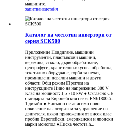
машините.
запитване
детайл
Каталог на честотни инвертори от
серия SCK500
Приложение Повдигане, машинни
инструменти, пластмасови машини,
керамика, стъкло, дървообработване,
центрофуги, хранително-вкусова обработка,
текстилно оборудване, торби за печат,
промишлени перални машини и други
области Общ режим lПреглед на
инструкциите Ниво на напрежение: 380 V
Клас на мощност: 1,5-710 kW ● Съгласно CE
стандарта на Европейския съюз: EN61800-5-
1 дизайн ● Напълно независимо ново
поколение на алгоритъм за управление на
двигателя, някои приложения от висок клас
пробив Европейски, американски и японски
марки монопол ●Ниска честота h...