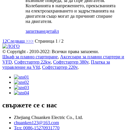
възникне повреда, за да спре двигателя.
Колебанията в напрежението, прекъсванията
на електрозахранването и задръстванията на
двигателя също могат да причинят спиране
на двигателя.
запитване
детайл
1
2
Следващ >
>>
Страница 1 / 2
© Copyright - 2010-2022: Всички права запазени.
Шкаф за плавно стартиране
,
Аксесоари за плавни стартери и
VFD
,
Софтстартер 22kw
,
Софтстартер 380v
,
Платка за
управление на Vfd
,
Софтстартер 220v
,
свържете се с нас
Zhejiang Chuanken Electric Co., Ltd.
chuanken123@163.com
Тел: 0086-15270931770