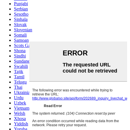
Punjabi
Serbian
Sesotho
Sinhala
Slovak
Slovenian
Somali
Samoan
Scots Gaelic
Shona
Sindhi
Sundanese
Swahili
Tajik
Tamil
Telugu
Thai
Ukrainian
Urdu
Uzbek
Vietnamese
Welsh
Xhosa
Yiddish
Yoruba