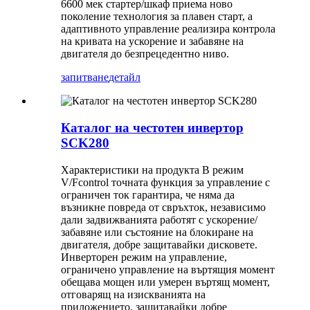
6600 мек стартер/шкаф приема ново
поколение технология за плавен старт, а
адаптивното управление реализира контрола
на кривата на ускорение и забавяне на
двигателя до безпрецедентно ниво.
запитване
детайл
Каталог на честотен инвертор
SCK280
Характеристики на продукта В режим
V/Fcontrol точната функция за управление с
ограничен ток гарантира, че няма да
възникне повреда от свръхток, независимо
дали задвижванията работят с ускорение/
забавяне или състояние на блокиране на
двигателя, добре защитавайки дисковете.
Инверторен режим на управление,
ограничено управление на въртящия момент
обещава мощен или умерен въртящ момент,
отговарящ на изискванията на
приложението, защитавайки добре