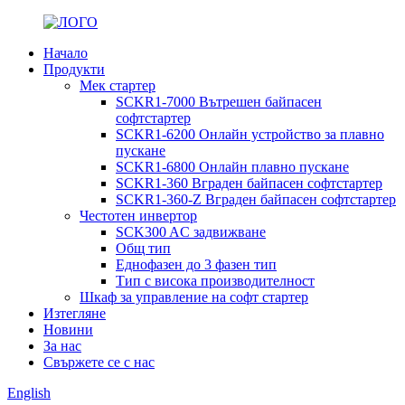
Начало
Продукти
Мек стартер
SCKR1-7000 Вътрешен байпасен
софтстартер
SCKR1-6200 Онлайн устройство за плавно
пускане
SCKR1-6800 Онлайн плавно пускане
SCKR1-360 Вграден байпасен софтстартер
SCKR1-360-Z Вграден байпасен софтстартер
Честотен инвертор
SCK300 AC задвижване
Общ тип
Еднофазен до 3 фазен тип
Тип с висока производителност
Шкаф за управление на софт стартер
Изтегляне
Новини
За нас
Свържете се с нас
English